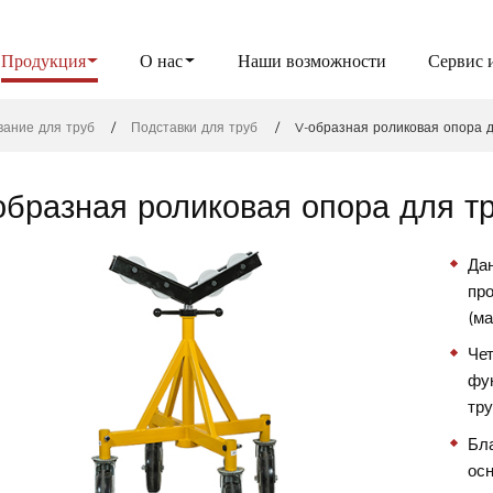
Продукция
О нас
Наши возможности
Сервис 
вание для труб
Подставки для труб
V-образная роликовая опора д
образная роликовая опора для т
Да
пр
(ма
Че
фу
тр
Бл
осн