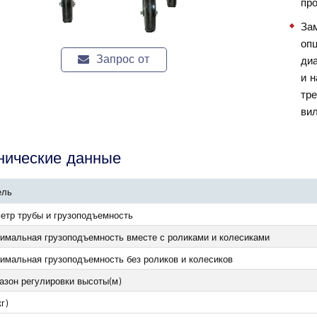
пр
За
оп
Запрос от
ди
и н
тре
вил
нические данные
ель
етр трубы и грузоподъемность
имальная грузоподъемность вместе с роликами и колесиками
имальная грузоподъемность без роликов и колесиков
азон регулировки высоты(м)
г)