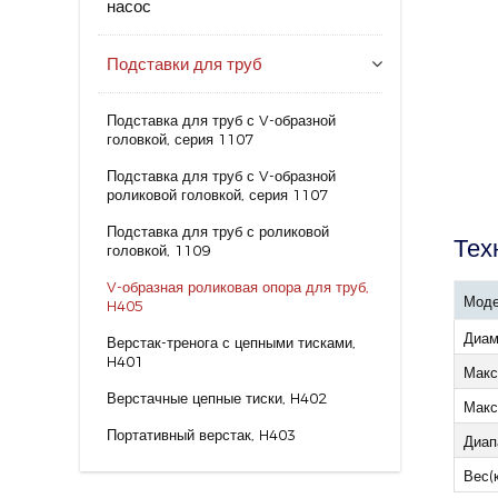
насос
Подставки для труб
Подставка для труб с V-образной
головкой, серия 1107
Подставка для труб с V-образной
роликовой головкой, серия 1107
Подставка для труб с роликовой
Тех
головкой, 1109
V-образная роликовая опора для труб,
Мод
H405
Диам
Верстак-тренога с цепными тисками,
H401
Макс
Верстачные цепные тиски, H402
Макс
Портативный верстак, H403
Диап
Вес(к