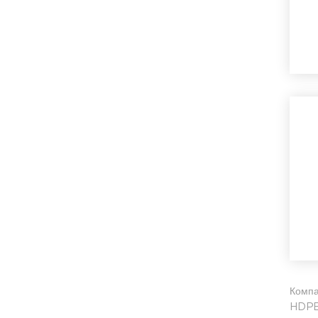
Компа
HDPE,