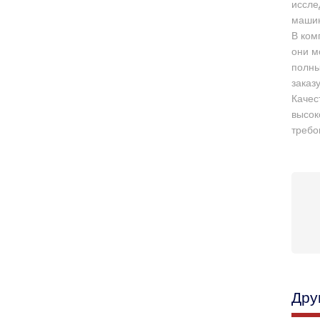
иссле
машин
В ком
они м
полны
заказ
Качес
высок
требо
Дру