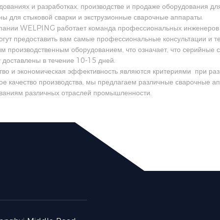
дованиях и разработках, производстве и продаже оборудования дл
ы для стыковой сварки и экструзионные сварочные аппараты.
пании WELPING работает команда профессиональных инженеров п
огут предоставить вам самые профессиональные консультации и 
м производственным оборудованием, что означает, что серийные 
у доставлены в течение 10-15 дней.
тво и экономическая эффективность являются критериями при разр
ое качество производства, мы предлагаем различные сварочные а
ваниям различных отраслей промышленности.