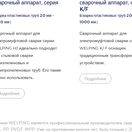
арочный аппарат, серия
сварочный аппарат, 
K/F
арка пластиковых труб 20 мм -
(сварка пластиковых труб 20
00 мм）
1000 мм）
рочный аппарат для
Сварочный аппарат для
ктромуфтовой сварки серии
электромуфтовой сварки 
PING HJ идеально подходит
WELPING K/ F оснащен
 стыковой сварки
традиционным трансфор
иэтиленовых и
устройством...
ипропиленовых труб. Его также
но использовать...
Подробнее
Подробнее
ния WELPING является профессиональным производителем свароч
 PP, PVDF, MPP. Уже на протяжении многих лет, быть точным с 2