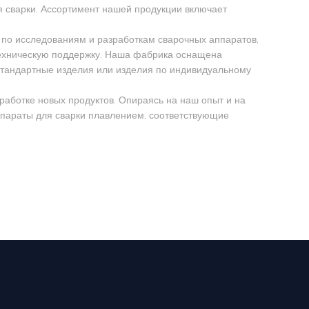
я сварки. Ассортимент нашей продукции включает
о исследованиям и разработкам сварочных аппаратов,
техническую поддержку. Наша фабрика оснащена
стандартные изделия или изделия по индивидуальному
аботке новых продуктов. Опираясь на наш опыт и на
ппараты для сварки плавлением, соответствующие