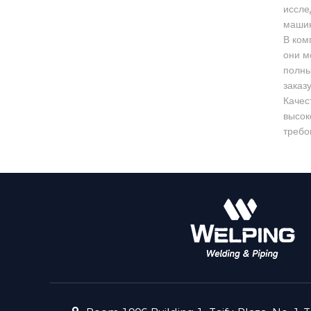
иссле
машин
В ком
они м
полны
заказ
Качес
высок
требо